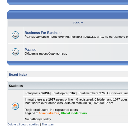
Forum
Business For Business
Разные деловые предложения, покупка продажа, и т.д. не связаное с 
Разное
Общение на свободную тему
Board index
Statistics
Total posts
37094
| Total topics
5162
| Total members
976
| Our newest 
In total there are
1077
users online :: 0 registered, 0 hidden and 1077 gues
Most users ever online was
9944
on Mon Jul 20, 2026 00:02 am
Registered users: No registered users
Legend ::
Administrators
,
Global moderators
No birthdays today
Delete all board cookies
|
The team