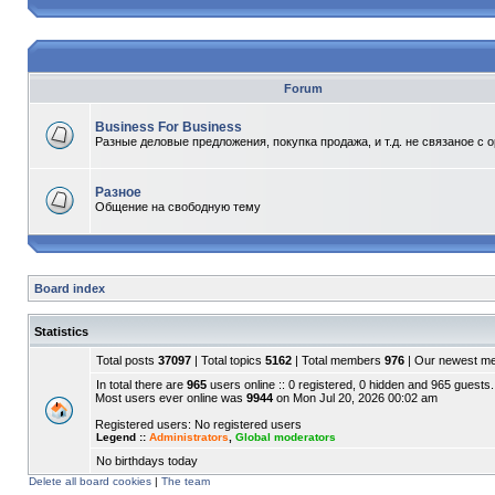
Forum
Business For Business
Разные деловые предложения, покупка продажа, и т.д. не связаное с 
Разное
Общение на свободную тему
Board index
Statistics
Total posts
37097
| Total topics
5162
| Total members
976
| Our newest 
In total there are
965
users online :: 0 registered, 0 hidden and 965 guests.
Most users ever online was
9944
on Mon Jul 20, 2026 00:02 am
Registered users: No registered users
Legend ::
Administrators
,
Global moderators
No birthdays today
Delete all board cookies
|
The team