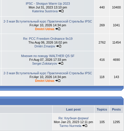
IPSC - Shotgun Warm Up 2023
Mon Jul 31, 2023 13:10 pm
440
10400
Katerina Sustrova
2-3 мая Вступительный курс Практической Стрельбы IPSC
Fri Apr 10, 2026 14:34 pm
269
1041
Dmitri Udras
Re: PCC Freedom Ordnance 9x19
Thu Aug 06, 2026 16:02 pm
2762
11454
Dmitri Zmarjov
Мнения по поводу WALTHER Q5 SF
Fri Aug 07, 2026 17:33 pm
416
4690
Sergei Zolotaryov
2-3 мая Вступительный курс Практической Стрельбы IPSC
Fri Apr 10, 2026 14:34 pm
118
143
Dmitri Udras
Last post
Topics
Posts
Re: Клубная форма!
Mon Jan 23, 2023 12:11 pm
105
1295
Tarmo Nurmela