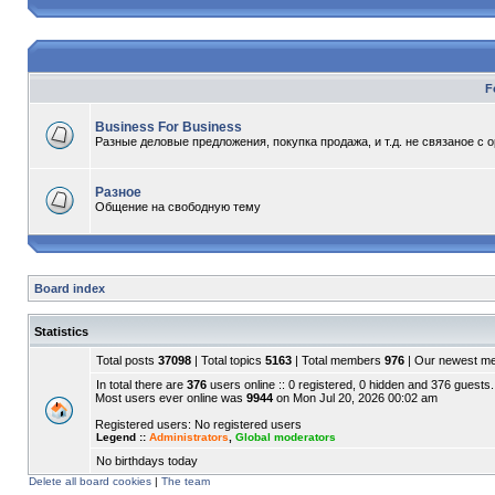
F
Business For Business
Разные деловые предложения, покупка продажа, и т.д. не связаное с 
Разное
Общение на свободную тему
Board index
Statistics
Total posts
37098
| Total topics
5163
| Total members
976
| Our newest 
In total there are
376
users online :: 0 registered, 0 hidden and 376 guests.
Most users ever online was
9944
on Mon Jul 20, 2026 00:02 am
Registered users: No registered users
Legend ::
Administrators
,
Global moderators
No birthdays today
Delete all board cookies
|
The team