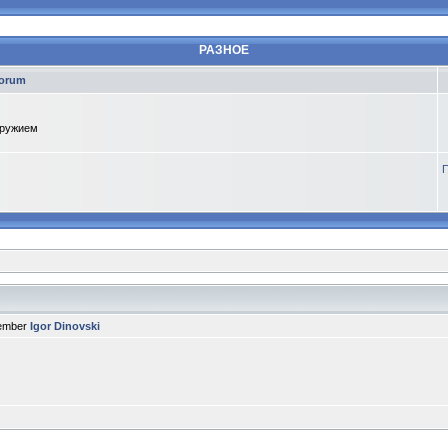
РАЗНОЕ
orum
оружием
П
member
Igor Dinovski