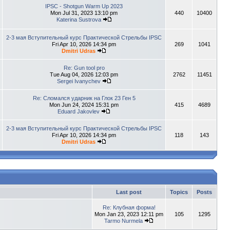
IPSC - Shotgun Warm Up 2023
Mon Jul 31, 2023 13:10 pm
440
10400
Katerina Sustrova
2-3 мая Вступительный курс Практической Стрельбы IPSC
Fri Apr 10, 2026 14:34 pm
269
1041
Dmitri Udras
Re: Gun tool pro
Tue Aug 04, 2026 12:03 pm
2762
11451
Sergei Ivanychev
Re: Сломался ударник на Глок 23 Ген 5
Mon Jun 24, 2024 15:31 pm
415
4689
Eduard Jakovlev
2-3 мая Вступительный курс Практической Стрельбы IPSC
Fri Apr 10, 2026 14:34 pm
118
143
Dmitri Udras
Last post
Topics
Posts
Re: Клубная форма!
Mon Jan 23, 2023 12:11 pm
105
1295
Tarmo Nurmela