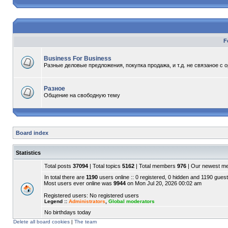
F
Business For Business
Разные деловые предложения, покупка продажа, и т.д. не связаное с 
Разное
Общение на свободную тему
Board index
Statistics
Total posts
37094
| Total topics
5162
| Total members
976
| Our newest 
In total there are
1190
users online :: 0 registered, 0 hidden and 1190 guest
Most users ever online was
9944
on Mon Jul 20, 2026 00:02 am
Registered users: No registered users
Legend ::
Administrators
,
Global moderators
No birthdays today
Delete all board cookies
|
The team