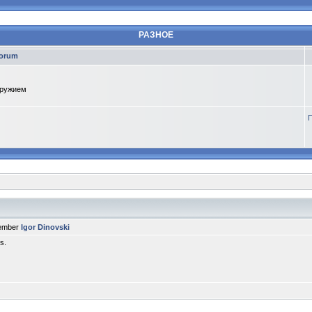
РАЗНОЕ
orum
оружием
П
member
Igor Dinovski
s.