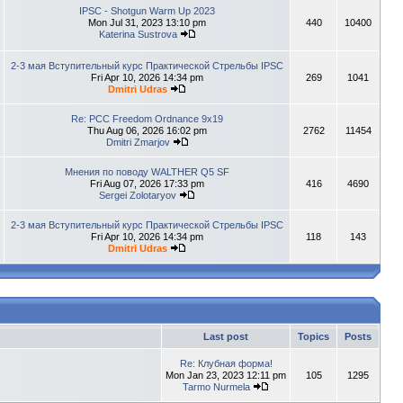
IPSC - Shotgun Warm Up 2023
Mon Jul 31, 2023 13:10 pm
440
10400
Katerina Sustrova
2-3 мая Вступительный курс Практической Стрельбы IPSC
Fri Apr 10, 2026 14:34 pm
269
1041
Dmitri Udras
Re: PCC Freedom Ordnance 9x19
Thu Aug 06, 2026 16:02 pm
2762
11454
Dmitri Zmarjov
Мнения по поводу WALTHER Q5 SF
Fri Aug 07, 2026 17:33 pm
416
4690
Sergei Zolotaryov
2-3 мая Вступительный курс Практической Стрельбы IPSC
Fri Apr 10, 2026 14:34 pm
118
143
Dmitri Udras
Last post
Topics
Posts
Re: Клубная форма!
Mon Jan 23, 2023 12:11 pm
105
1295
Tarmo Nurmela