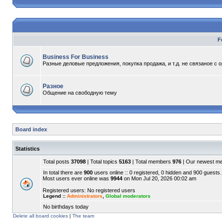
F
Business For Business
Разные деловые предложения, покупка продажа, и т.д. не связаное с 
Разное
Общение на свободную тему
Board index
Statistics
Total posts
37098
| Total topics
5163
| Total members
976
| Our newest 
In total there are
900
users online :: 0 registered, 0 hidden and 900 guests.
Most users ever online was
9944
on Mon Jul 20, 2026 00:02 am
Registered users: No registered users
Legend ::
Administrators
,
Global moderators
No birthdays today
Delete all board cookies
|
The team