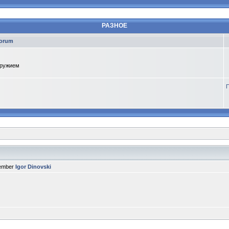
РАЗНОЕ
orum
оружием
П
member
Igor Dinovski