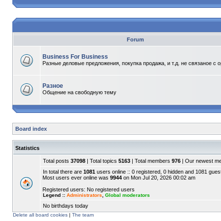
Forum
Business For Business
Разные деловые предложения, покупка продажа, и т.д. не связаное с 
Разное
Общение на свободную тему
Board index
Statistics
Total posts
37098
| Total topics
5163
| Total members
976
| Our newest 
In total there are
1081
users online :: 0 registered, 0 hidden and 1081 gues
Most users ever online was
9944
on Mon Jul 20, 2026 00:02 am
Registered users: No registered users
Legend ::
Administrators
,
Global moderators
No birthdays today
Delete all board cookies
|
The team