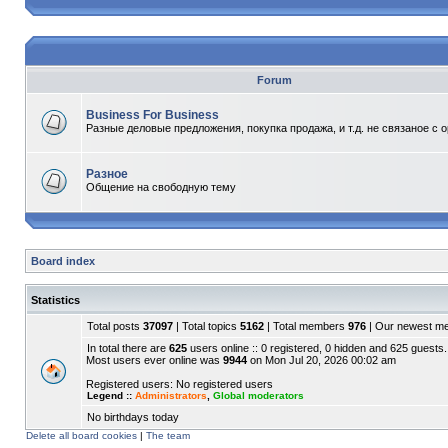
Forum
Business For Business
Разные деловые предложения, покупка продажа, и т.д. не связаное с 
Разное
Общение на свободную тему
Board index
Statistics
Total posts
37097
| Total topics
5162
| Total members
976
| Our newest 
In total there are
625
users online :: 0 registered, 0 hidden and 625 guests.
Most users ever online was
9944
on Mon Jul 20, 2026 00:02 am
Registered users: No registered users
Legend ::
Administrators
,
Global moderators
No birthdays today
Delete all board cookies
|
The team