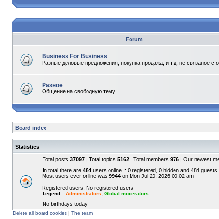
Forum
Business For Business
Разные деловые предложения, покупка продажа, и т.д. не связаное с 
Разное
Общение на свободную тему
Board index
Statistics
Total posts
37097
| Total topics
5162
| Total members
976
| Our newest 
In total there are
484
users online :: 0 registered, 0 hidden and 484 guests.
Most users ever online was
9944
on Mon Jul 20, 2026 00:02 am
Registered users: No registered users
Legend ::
Administrators
,
Global moderators
No birthdays today
Delete all board cookies
|
The team