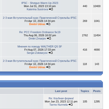
IPSC - Shotgun Warm Up 2023
Mon Jul 31, 2023 13:10 pm
440
10400
Katerina Sustrova
2-3 мая Вступительный курс Практической Стрельбы IPSC
Fri Apr 10, 2026 14:34 pm
269
1041
Dmitri Udras
Re: PCC Freedom Ordnance 9x19
Thu Aug 06, 2026 16:02 pm
2762
11454
Dmitri Zmarjov
Мнения по поводу WALTHER Q5 SF
Fri Aug 07, 2026 17:33 pm
416
4690
Sergei Zolotaryov
2-3 мая Вступительный курс Практической Стрельбы IPSC
Fri Apr 10, 2026 14:34 pm
118
143
Dmitri Udras
Last post
Topics
Posts
Re: Клубная форма!
Mon Jan 23, 2023 12:11 pm
105
1295
Tarmo Nurmela