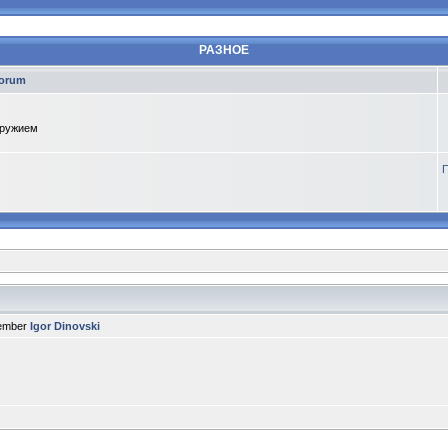
РАЗНОЕ
orum
оружием
П
member
Igor Dinovski