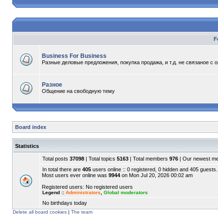
F
Business For Business
Разные деловые предложения, покупка продажа, и т.д. не связаное с 
Разное
Общение на свободную тему
Board index
Statistics
Total posts
37098
| Total topics
5163
| Total members
976
| Our newest 
In total there are
405
users online :: 0 registered, 0 hidden and 405 guests.
Most users ever online was
9944
on Mon Jul 20, 2026 00:02 am
Registered users: No registered users
Legend ::
Administrators
,
Global moderators
No birthdays today
Delete all board cookies
|
The team