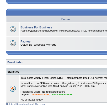
Forum
Business For Business
Разные деловые предложения, покупка продажа, и т.д. не связаное с 
Разное
Общение на свободную тему
Board index
Statistics
Total posts
37097
| Total topics
5162
| Total members
976
| Our newest 
In total there are
956
users online :: 0 registered, 0 hidden and 956 guests.
Most users ever online was
9944
on Mon Jul 20, 2026 00:02 am
Registered users: No registered users
Legend ::
Administrators
,
Global moderators
No birthdays today
Delete all board cookies
|
The team