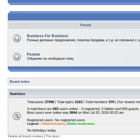
Forum
Business For Business
Разные деловые предложения, покупка продажа, и т.д. не связаное с 
Разное
Общение на свободную тему
Board index
Statistics
Total posts
37098
| Total topics
5163
| Total members
976
| Our newest 
In total there are
693
users online :: 0 registered, 0 hidden and 693 guests.
Most users ever online was
9944
on Mon Jul 20, 2026 00:02 am
Registered users: No registered users
Legend ::
Administrators
,
Global moderators
No birthdays today
Delete all board cookies
|
The team