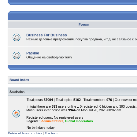
Forum
Business For Business
Разные деловые предложения, покупка продажа, и т.д. не связаное с 
Разное
Общение на свободную тему
Board index
Statistics
Total posts
37094
| Total topics
5162
| Total members
976
| Our newest 
In total there are
393
users online :: 0 registered, 0 hidden and 393 guests.
Most users ever online was
9944
on Mon Jul 20, 2026 00:02 am
Registered users: No registered users
Legend ::
Administrators
,
Global moderators
No birthdays today
Delete all board cookies
|
The team