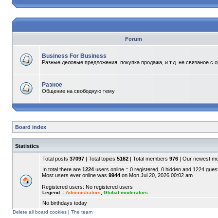
Forum
Business For Business
Разные деловые предложения, покупка продажа, и т.д. не связаное с 
Разное
Общение на свободную тему
Board index
Statistics
Total posts
37097
| Total topics
5162
| Total members
976
| Our newest 
In total there are
1224
users online :: 0 registered, 0 hidden and 1224 gues
Most users ever online was
9944
on Mon Jul 20, 2026 00:02 am
Registered users: No registered users
Legend ::
Administrators
,
Global moderators
No birthdays today
Delete all board cookies
|
The team