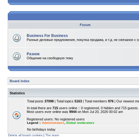
Forum
Business For Business
Разные деловые предложения, покупка продажа, и т.д. не связаное с 
Разное
Общение на свободную тему
Board index
Statistics
Total posts
37098
| Total topics
5163
| Total members
976
| Our newest 
In total there are
715
users online :: 0 registered, 0 hidden and 715 guests.
Most users ever online was
9944
on Mon Jul 20, 2026 00:02 am
Registered users: No registered users
Legend ::
Administrators
,
Global moderators
No birthdays today
Delete all board cookies
|
The team