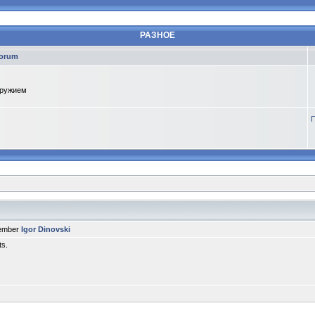
РАЗНОЕ
orum
оружием
П
member
Igor Dinovski
ts.