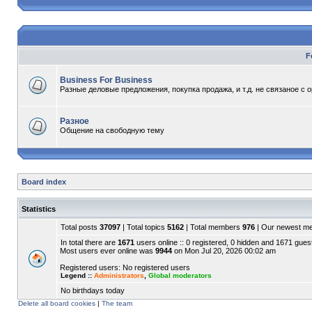
F
Business For Business
Разные деловые предложения, покупка продажа, и т.д. не связаное с 
Разное
Общение на свободную тему
Board index
Statistics
Total posts
37097
| Total topics
5162
| Total members
976
| Our newest 
In total there are
1671
users online :: 0 registered, 0 hidden and 1671 gues
Most users ever online was
9944
on Mon Jul 20, 2026 00:02 am
Registered users: No registered users
Legend ::
Administrators
,
Global moderators
No birthdays today
Delete all board cookies
|
The team