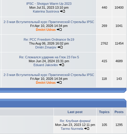
IPSC - Shotgun Warm Up 2023
Mon Jul 31, 2023 13:10 pm
440
10400
Katerina Sustrova
2-3 мая Вступительный курс Практической Стрельбы IPSC
Fri Apr 10, 2026 14:34 pm
269
1041
Dmitri Udras
Re: PCC Freedom Ordnance 9x19
Thu Aug 06, 2026 16:02 pm
2762
11454
Dmitri Zmarjov
Re: Сломался ударник на Глок 23 Ген 5
Mon Jun 24, 2024 15:31 pm
415
4689
Eduard Jakovlev
2-3 мая Вступительный курс Практической Стрельбы IPSC
Fri Apr 10, 2026 14:34 pm
118
143
Dmitri Udras
Last post
Topics
Posts
Re: Клубная форма!
Mon Jan 23, 2023 12:11 pm
105
1295
Tarmo Nurmela