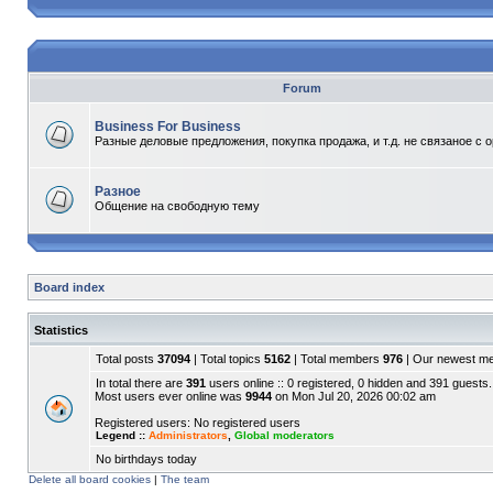
Forum
Business For Business
Разные деловые предложения, покупка продажа, и т.д. не связаное с 
Разное
Общение на свободную тему
Board index
Statistics
Total posts
37094
| Total topics
5162
| Total members
976
| Our newest 
In total there are
391
users online :: 0 registered, 0 hidden and 391 guests.
Most users ever online was
9944
on Mon Jul 20, 2026 00:02 am
Registered users: No registered users
Legend ::
Administrators
,
Global moderators
No birthdays today
Delete all board cookies
|
The team