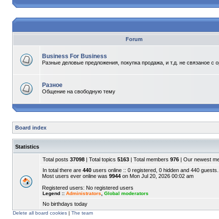
Forum
Business For Business
Разные деловые предложения, покупка продажа, и т.д. не связаное с 
Разное
Общение на свободную тему
Board index
Statistics
Total posts
37098
| Total topics
5163
| Total members
976
| Our newest 
In total there are
440
users online :: 0 registered, 0 hidden and 440 guests.
Most users ever online was
9944
on Mon Jul 20, 2026 00:02 am
Registered users: No registered users
Legend ::
Administrators
,
Global moderators
No birthdays today
Delete all board cookies
|
The team