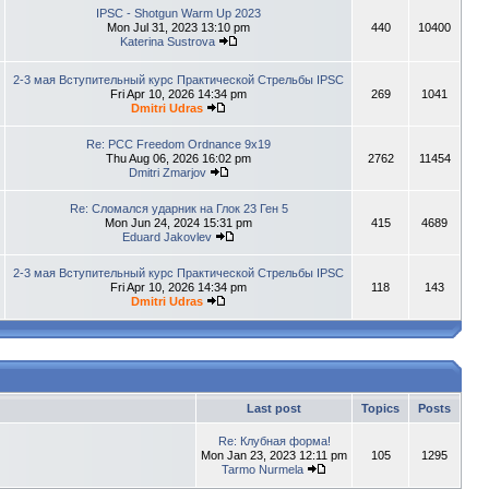
IPSC - Shotgun Warm Up 2023
Mon Jul 31, 2023 13:10 pm
440
10400
Katerina Sustrova
2-3 мая Вступительный курс Практической Стрельбы IPSC
Fri Apr 10, 2026 14:34 pm
269
1041
Dmitri Udras
Re: PCC Freedom Ordnance 9x19
Thu Aug 06, 2026 16:02 pm
2762
11454
Dmitri Zmarjov
Re: Сломался ударник на Глок 23 Ген 5
Mon Jun 24, 2024 15:31 pm
415
4689
Eduard Jakovlev
2-3 мая Вступительный курс Практической Стрельбы IPSC
Fri Apr 10, 2026 14:34 pm
118
143
Dmitri Udras
Last post
Topics
Posts
Re: Клубная форма!
Mon Jan 23, 2023 12:11 pm
105
1295
Tarmo Nurmela