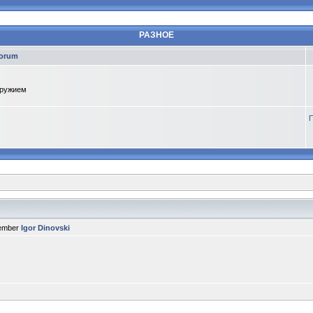
РАЗНОЕ
orum
оружием
П
member
Igor Dinovski