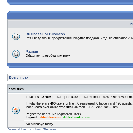
F
Business For Business
Разные деловые предложения, покупка продажа, и т.д. не связаное с 
Разное
Общение на свободную тему
Board index
Statistics
Total posts
37097
| Total topics
5162
| Total members
976
| Our newest 
In total there are
490
users online :: 0 registered, 0 hidden and 490 guests.
Most users ever online was
9944
on Mon Jul 20, 2026 00:02 am
Registered users: No registered users
Legend ::
Administrators
,
Global moderators
No birthdays today
Delete all board cookies
|
The team