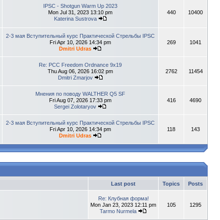
IPSC - Shotgun Warm Up 2023
Mon Jul 31, 2023 13:10 pm
440
10400
Katerina Sustrova
2-3 мая Вступительный курс Практической Стрельбы IPSC
Fri Apr 10, 2026 14:34 pm
269
1041
Dmitri Udras
Re: PCC Freedom Ordnance 9x19
Thu Aug 06, 2026 16:02 pm
2762
11454
Dmitri Zmarjov
Мнения по поводу WALTHER Q5 SF
Fri Aug 07, 2026 17:33 pm
416
4690
Sergei Zolotaryov
2-3 мая Вступительный курс Практической Стрельбы IPSC
Fri Apr 10, 2026 14:34 pm
118
143
Dmitri Udras
Last post
Topics
Posts
Re: Клубная форма!
Mon Jan 23, 2023 12:11 pm
105
1295
Tarmo Nurmela