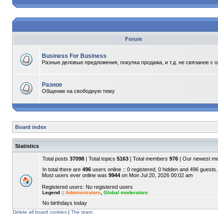
Forum
Business For Business
Разные деловые предложения, покупка продажа, и т.д. не связаное с 
Разное
Общение на свободную тему
Board index
Statistics
Total posts
37098
| Total topics
5163
| Total members
976
| Our newest 
In total there are
496
users online :: 0 registered, 0 hidden and 496 guests.
Most users ever online was
9944
on Mon Jul 20, 2026 00:02 am
Registered users: No registered users
Legend ::
Administrators
,
Global moderators
No birthdays today
Delete all board cookies
|
The team