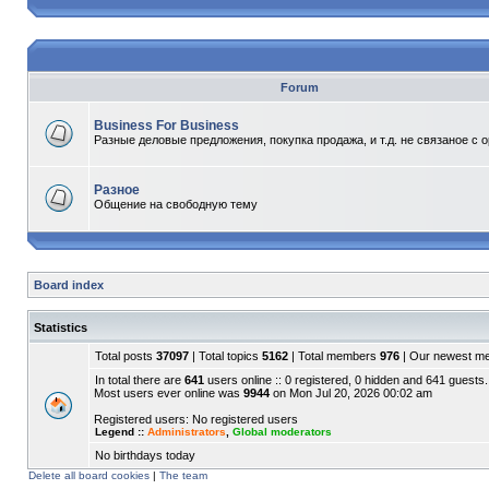
Forum
Business For Business
Разные деловые предложения, покупка продажа, и т.д. не связаное с 
Разное
Общение на свободную тему
Board index
Statistics
Total posts
37097
| Total topics
5162
| Total members
976
| Our newest 
In total there are
641
users online :: 0 registered, 0 hidden and 641 guests.
Most users ever online was
9944
on Mon Jul 20, 2026 00:02 am
Registered users: No registered users
Legend ::
Administrators
,
Global moderators
No birthdays today
Delete all board cookies
|
The team