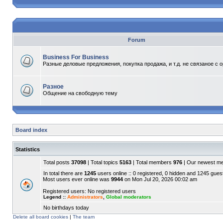
Forum
Business For Business
Разные деловые предложения, покупка продажа, и т.д. не связаное с 
Разное
Общение на свободную тему
Board index
Statistics
Total posts
37098
| Total topics
5163
| Total members
976
| Our newest 
In total there are
1245
users online :: 0 registered, 0 hidden and 1245 gues
Most users ever online was
9944
on Mon Jul 20, 2026 00:02 am
Registered users: No registered users
Legend ::
Administrators
,
Global moderators
No birthdays today
Delete all board cookies
|
The team