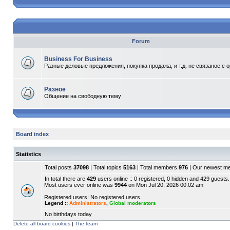
Forum
Business For Business
Разные деловые предложения, покупка продажа, и т.д. не связаное с 
Разное
Общение на свободную тему
Board index
Statistics
Total posts
37098
| Total topics
5163
| Total members
976
| Our newest 
In total there are
429
users online :: 0 registered, 0 hidden and 429 guests.
Most users ever online was
9944
on Mon Jul 20, 2026 00:02 am
Registered users: No registered users
Legend ::
Administrators
,
Global moderators
No birthdays today
Delete all board cookies
|
The team