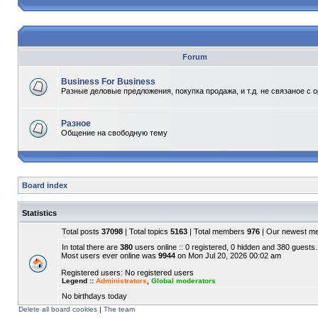
Forum
Business For Business
Разные деловые предложения, покупка продажа, и т.д. не связаное с 
Разное
Общение на свободную тему
Board index
Statistics
Total posts
37098
| Total topics
5163
| Total members
976
| Our newest 
In total there are
380
users online :: 0 registered, 0 hidden and 380 guests.
Most users ever online was
9944
on Mon Jul 20, 2026 00:02 am
Registered users: No registered users
Legend ::
Administrators
,
Global moderators
No birthdays today
Delete all board cookies
|
The team