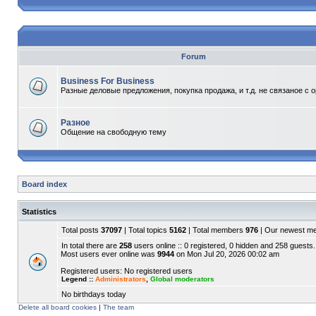
Forum
Business For Business
Разные деловые предложения, покупка продажа, и т.д. не связаное с 
Разное
Общение на свободную тему
Board index
Statistics
Total posts
37097
| Total topics
5162
| Total members
976
| Our newest 
In total there are
258
users online :: 0 registered, 0 hidden and 258 guests.
Most users ever online was
9944
on Mon Jul 20, 2026 00:02 am
Registered users: No registered users
Legend ::
Administrators
,
Global moderators
No birthdays today
Delete all board cookies
|
The team