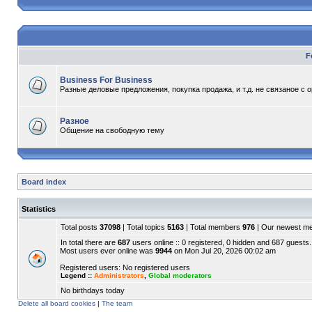
F
Business For Business
Разные деловые предложения, покупка продажа, и т.д. не связаное с 
Разное
Общение на свободную тему
Board index
Statistics
Total posts
37098
| Total topics
5163
| Total members
976
| Our newest 
In total there are
687
users online :: 0 registered, 0 hidden and 687 guests.
Most users ever online was
9944
on Mon Jul 20, 2026 00:02 am
Registered users: No registered users
Legend ::
Administrators
,
Global moderators
No birthdays today
Delete all board cookies
|
The team