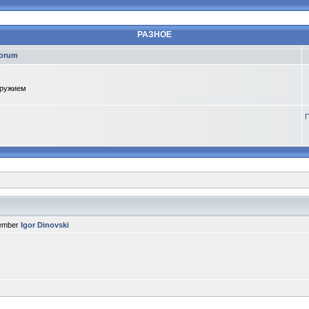
РАЗНОЕ
orum
оружием
П
member
Igor Dinovski