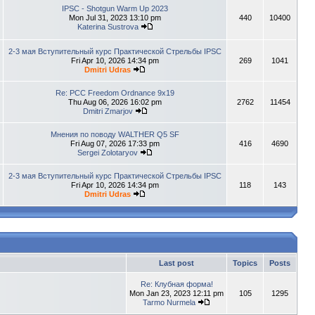
IPSC - Shotgun Warm Up 2023
Mon Jul 31, 2023 13:10 pm
440
10400
Katerina Sustrova
2-3 мая Вступительный курс Практической Стрельбы IPSC
Fri Apr 10, 2026 14:34 pm
269
1041
Dmitri Udras
Re: PCC Freedom Ordnance 9x19
Thu Aug 06, 2026 16:02 pm
2762
11454
Dmitri Zmarjov
Мнения по поводу WALTHER Q5 SF
Fri Aug 07, 2026 17:33 pm
416
4690
Sergei Zolotaryov
2-3 мая Вступительный курс Практической Стрельбы IPSC
Fri Apr 10, 2026 14:34 pm
118
143
Dmitri Udras
Last post
Topics
Posts
Re: Клубная форма!
Mon Jan 23, 2023 12:11 pm
105
1295
Tarmo Nurmela