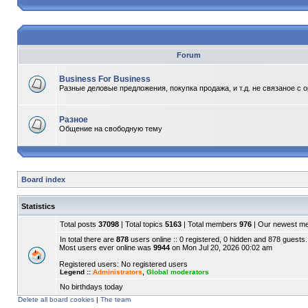
Forum
Business For Business
Разные деловые предложения, покупка продажа, и т.д. не связаное с 
Разное
Общение на свободную тему
Board index
Statistics
Total posts
37098
| Total topics
5163
| Total members
976
| Our newest 
In total there are
878
users online :: 0 registered, 0 hidden and 878 guests.
Most users ever online was
9944
on Mon Jul 20, 2026 00:02 am
Registered users: No registered users
Legend ::
Administrators
,
Global moderators
No birthdays today
Delete all board cookies
|
The team