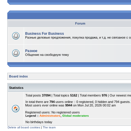
Forum
Business For Business
Разные деловые предложения, покупка продажа, и т.д. не связаное с 
Разное
Общение на свободную тему
Board index
Statistics
Total posts
37094
| Total topics
5162
| Total members
976
| Our newest 
In total there are
794
users online :: 0 registered, 0 hidden and 794 guests.
Most users ever online was
9944
on Mon Jul 20, 2026 00:02 am
Registered users: No registered users
Legend ::
Administrators
,
Global moderators
No birthdays today
Delete all board cookies
|
The team