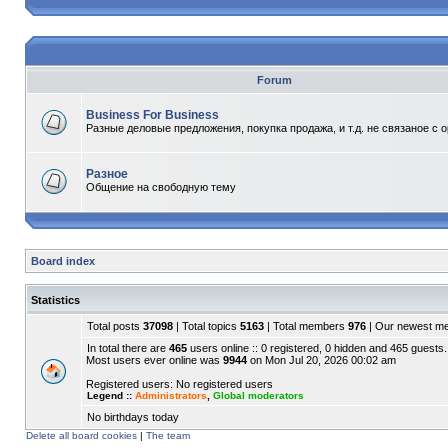
Forum
Business For Business
Разные деловые предложения, покупка продажа, и т.д. не связаное с 
Разное
Общение на свободную тему
Board index
Statistics
Total posts
37098
| Total topics
5163
| Total members
976
| Our newest 
In total there are
465
users online :: 0 registered, 0 hidden and 465 guests.
Most users ever online was
9944
on Mon Jul 20, 2026 00:02 am
Registered users: No registered users
Legend ::
Administrators
,
Global moderators
No birthdays today
Delete all board cookies
|
The team