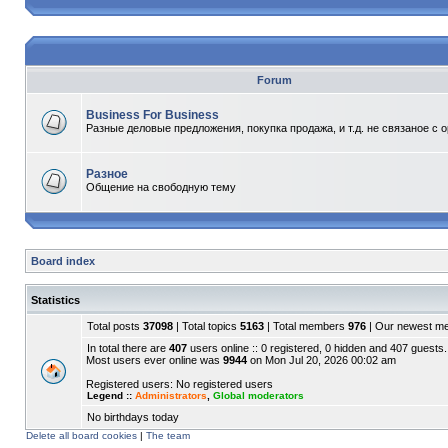
Forum
Business For Business
Разные деловые предложения, покупка продажа, и т.д. не связаное с 
Разное
Общение на свободную тему
Board index
Statistics
Total posts
37098
| Total topics
5163
| Total members
976
| Our newest 
In total there are
407
users online :: 0 registered, 0 hidden and 407 guests.
Most users ever online was
9944
on Mon Jul 20, 2026 00:02 am
Registered users: No registered users
Legend ::
Administrators
,
Global moderators
No birthdays today
Delete all board cookies
|
The team