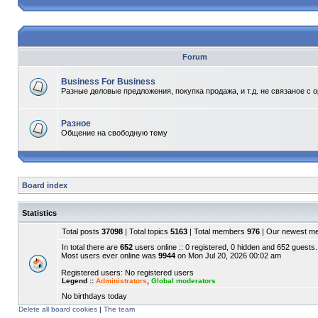
Forum
Business For Business
Разные деловые предложения, покупка продажа, и т.д. не связаное с 
Разное
Общение на свободную тему
Board index
Statistics
Total posts
37098
| Total topics
5163
| Total members
976
| Our newest 
In total there are
652
users online :: 0 registered, 0 hidden and 652 guests.
Most users ever online was
9944
on Mon Jul 20, 2026 00:02 am
Registered users: No registered users
Legend ::
Administrators
,
Global moderators
No birthdays today
Delete all board cookies
|
The team