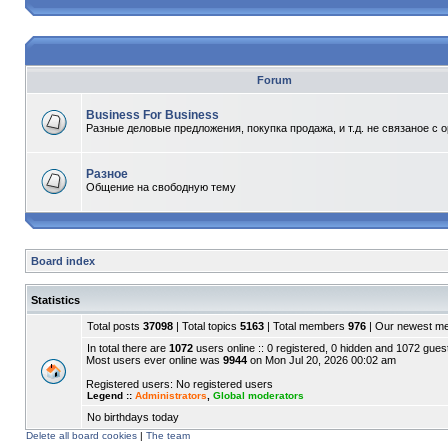
Forum
Business For Business
Разные деловые предложения, покупка продажа, и т.д. не связаное с 
Разное
Общение на свободную тему
Board index
Statistics
Total posts
37098
| Total topics
5163
| Total members
976
| Our newest 
In total there are
1072
users online :: 0 registered, 0 hidden and 1072 gues
Most users ever online was
9944
on Mon Jul 20, 2026 00:02 am
Registered users: No registered users
Legend ::
Administrators
,
Global moderators
No birthdays today
Delete all board cookies
|
The team