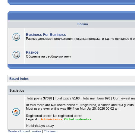
Forum
Business For Business
Разные деловые предложения, покупка продажа, и т.д. не связаное с 
Разное
Общение на свободную тему
Board index
Statistics
Total posts
37098
| Total topics
5163
| Total members
976
| Our newest 
In total there are
603
users online :: 0 registered, 0 hidden and 603 guests.
Most users ever online was
9944
on Mon Jul 20, 2026 00:02 am
Registered users: No registered users
Legend ::
Administrators
,
Global moderators
No birthdays today
Delete all board cookies
|
The team