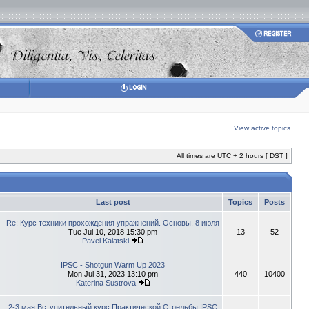
View active topics
All times are UTC + 2 hours [
DST
]
Last post
Topics
Posts
Re: Курс техники прохождения упражнений. Основы. 8 июля
Tue Jul 10, 2018 15:30 pm
13
52
Pavel Kalatski
IPSC - Shotgun Warm Up 2023
Mon Jul 31, 2023 13:10 pm
440
10400
Katerina Sustrova
2-3 мая Вступительный курс Практической Стрельбы IPSC