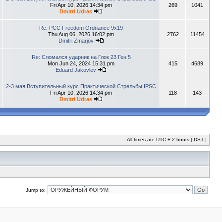
Fri Apr 10, 2026 14:34 pm
269
1041
Dmitri Udras
Re: PCC Freedom Ordnance 9x19
Thu Aug 06, 2026 16:02 pm
2762
11454
Dmitri Zmarjov
Re: Сломался ударник на Глок 23 Ген 5
Mon Jun 24, 2024 15:31 pm
415
4689
Eduard Jakovlev
2-3 мая Вступительный курс Практической Стрельбы IPSC
Fri Apr 10, 2026 14:34 pm
118
143
Dmitri Udras
All times are UTC + 2 hours [
DST
]
Jump to: