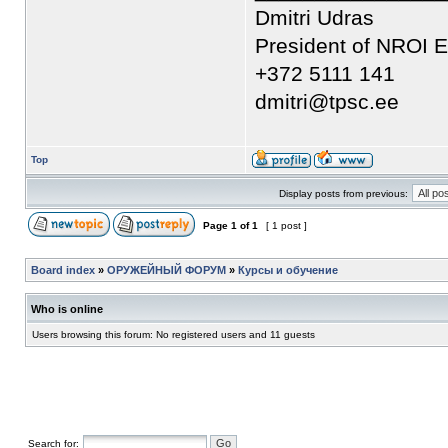
Dmitri Udras
President of NROI E
+372 5111 141
dmitri@tpsc.ee
Top
Display posts from previous:
Page
1
of
1
[ 1 post ]
Board index
»
ОРУЖЕЙНЫЙ ФОРУМ
»
Курсы и обучение
Who is online
Users browsing this forum: No registered users and 11 guests
Search for: