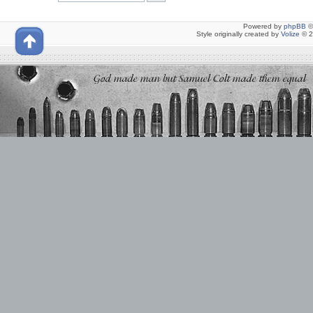
Powered by
phpBB
©
Style originally created by
Volize
© 2