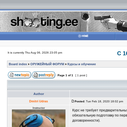
С 1
It is currently Thu Aug 06, 2026 23:05 pm
Board index
»
ОРУЖЕЙНЫЙ ФОРУМ
»
Курсы и обучение
Page
1
of
1
[ 1 post ]
Author
Dmitri Udras
Posted:
Tue Feb 18, 2020 18:02 pm
Instructor
Курс не требует предварительных
обязательную подготовку по перв
договоренности).