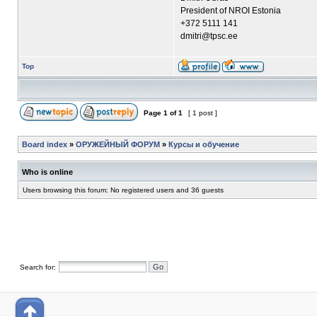
President of NROI Estonia
+372 5111 141
dmitri@tpsc.ee
Top
Page
1
of
1
[ 1 post ]
Board index
»
ОРУЖЕЙНЫЙ ФОРУМ
»
Курсы и обучение
Who is online
Users browsing this forum: No registered users and 36 guests
Search for: