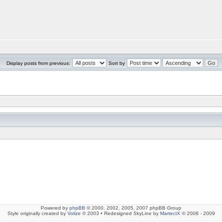
Display posts from previous:
Sort by
Powered by
phpBB
© 2000, 2002, 2005, 2007 phpBB Group
Style originally created by
Volize
© 2003 • Redesigned SkyLine by
MartectX
© 2008 - 2009