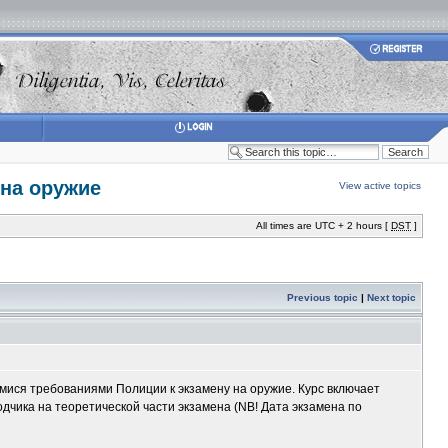
 на оружие
View active topics
All times are UTC + 2 hours [
DST
]
Previous topic
|
Next topic
имися требованиями Полиции к экзамену на оружие. Курс включает
дчика на теоретической части экзамена (NB! Дата экзамена по