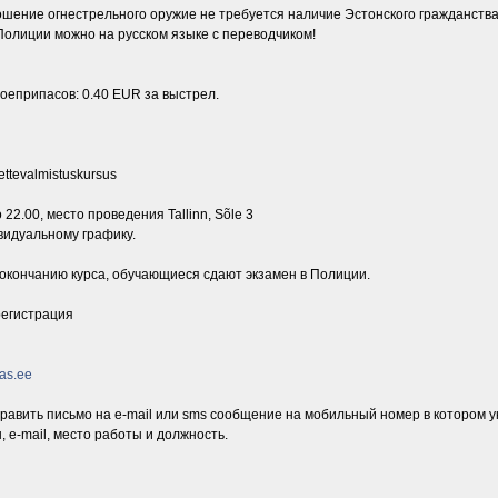
шение огнестрельного оружие не требуется наличие Эстонского гражданства
Полиции можно на русском языке с переводчиком!
оеприпасов: 0.40 EUR за выстрел.
ttevalmistuskursus
22.00, место проведения Tallinn, Sõle 3
видуальному графику.
 окончанию курса, обучающиеся сдают экзамен в Полиции.
егистрация
as.ee
равить письмо на e-mail или sms сообщение на мобильный номер в котором у
 e-mail, место работы и должность.