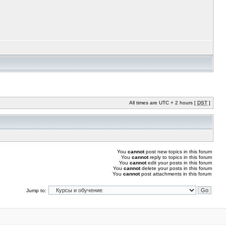
All times are UTC + 2 hours [
DST
]
You
cannot
post new topics in this forum
You
cannot
reply to topics in this forum
You
cannot
edit your posts in this forum
You
cannot
delete your posts in this forum
You
cannot
post attachments in this forum
Jump to: