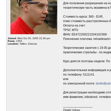
Для получения разрешения на но
теоретическую часть экзамена в 
Стоимость курса: 360.- EUR,
плюс стоимость расстрелянных б
Оплата на счет:
TPSC MTÜ
IBAN: EE472200221034102368
Joined:
Wed Oct 05, 2005 22:36 pm
Пояснение платежа: relvaeksami e
Posts:
1553
Location:
Tallinn, Estonia
Теоретические занятия с 19.00 до 
практические стрельбы - по инди
Курс длится полторы недели. По
Дополнительная информация и р
по телефону: 5111141
или
по электронной почте:
dmitri@udr
Для регистрации необходимо отп
имя фамилию, isikukood, телефон,
_________________
Dmitri Udras