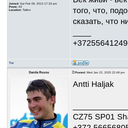
Joined:
Sat Feb 09, 2013 17:33 pm
Posts:
63
того, что, по
Location:
Tallinn
сказать, что 
____
+37255641249
Top
Danila Ruusu
Posted:
Wed Jan 22, 2020 22:49 pm
Antti Haljak
____________
CZ75 SP01 S
+372 5665680