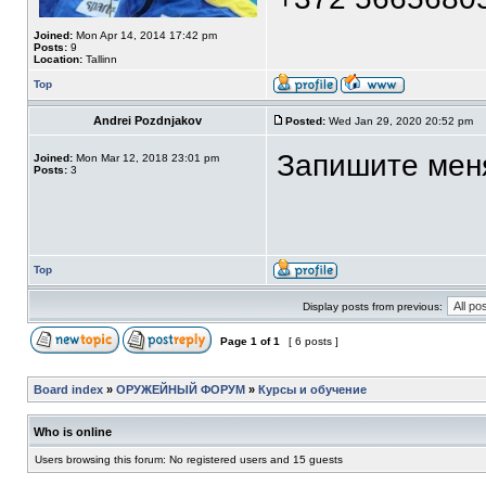
Joined:
Mon Apr 14, 2014 17:42 pm
Posts:
9
Location:
Tallinn
Top
Andrei Pozdnjakov
Posted:
Wed Jan 29, 2020 20:52 pm
Запишите меня
Joined:
Mon Mar 12, 2018 23:01 pm
Posts:
3
Top
Display posts from previous:
Page
1
of
1
[ 6 posts ]
Board index
»
ОРУЖЕЙНЫЙ ФОРУМ
»
Курсы и обучение
Who is online
Users browsing this forum: No registered users and 15 guests