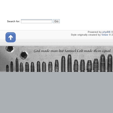
Search for:
Powered by
phpBB
©
Style originally created by
Volize
© 2