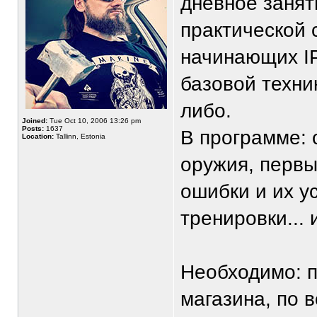
дневное заня
практической 
начинающих IP
базовой техни
либо.
Joined:
Tue Oct 10, 2006 13:26 pm
Posts:
1637
В программе: с
Location:
Tallinn, Estonia
оружия, первы
ошибки и их у
тренировки... 
Необходимо: п
магазина, по 