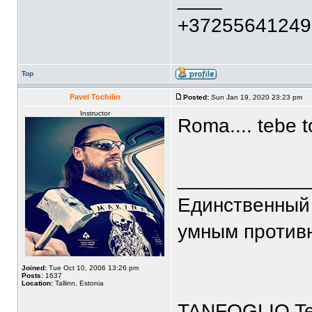
+37255641249
Top
Pavel Tochilin
Posted:
Sun Jan 19, 2020 23:23 pm
Instructor
Roma.... tebe 
____________
Единственный 
умным против
Joined:
Tue Oct 10, 2006 13:26 pm
Posts:
1637
Location:
Tallinn, Estonia
TANFOGLIO T