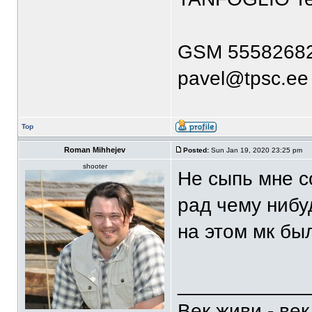
GSM 5558268
pavel@tpsc.ee
Top
Roman Mihhejev
Posted:
Sun Jan 19, 2020 23:25 pm
shooter
Не сыпь мне со
рад чему нибуд
на этом мк был
____________
Век живи - ве