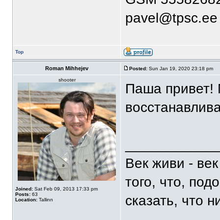
pavel@tpsc.ee
Top
Roman Mihhejev
Posted:
Sun Jan 19, 2020 23:18 pm
shooter
Паша привет! 
восстанавлива
____________
Век живи - ве
того, что, по
Joined:
Sat Feb 09, 2013 17:33 pm
Posts:
63
сказать, что 
Location:
Tallinn
____