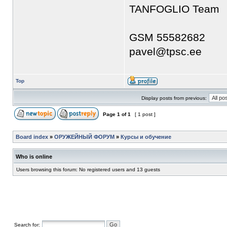
TANFOGLIO Team
GSM 55582682
pavel@tpsc.ee
Top
Display posts from previous:
Page
1
of
1
[ 1 post ]
Board index
»
ОРУЖЕЙНЫЙ ФОРУМ
»
Курсы и обучение
Who is online
Users browsing this forum: No registered users and 13 guests
Search for: