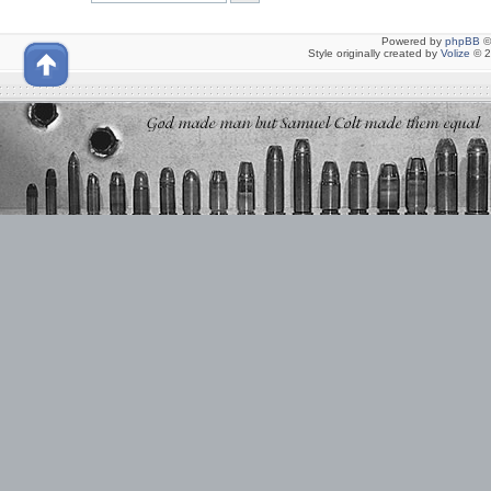
Powered by
phpBB
©
Style originally created by
Volize
© 2