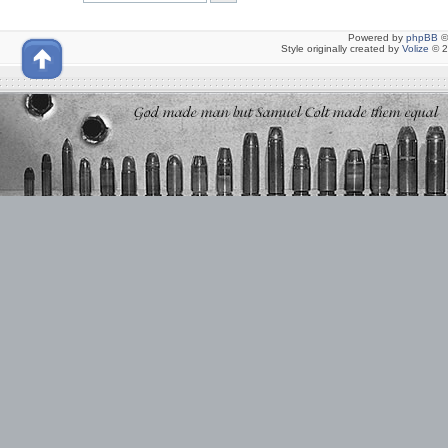
Powered by
phpBB
©
Style originally created by
Volize
© 2