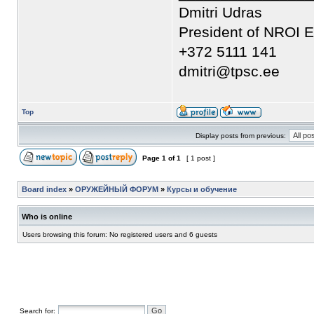
Dmitri Udras
President of NROI E
+372 5111 141
dmitri@tpsc.ee
Top
Display posts from previous:
Page
1
of
1
[ 1 post ]
Board index
»
ОРУЖЕЙНЫЙ ФОРУМ
»
Курсы и обучение
Who is online
Users browsing this forum: No registered users and 6 guests
Search for: