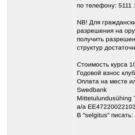
по телефону: 5111 
NB! Для гражданск
разрешения на ору
получить разрешен
структур достаточ
Стоимость курса 1
Годовой взнос клуб
Оплата на месте и
Swedbank
Mittetulundusühing
a/a EE4722002210
В "selgitus" писать:
________________