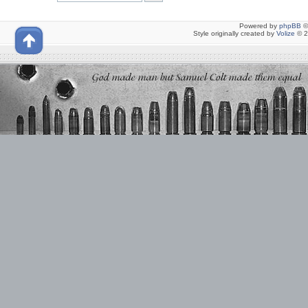
Powered by
phpBB
©
Style originally created by
Volize
© 2