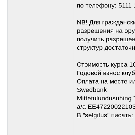
по телефону: 5111 
NB! Для гражданск
разрешения на ору
получить разрешен
структур достаточ
Стоимость курса 1
Годовой взнос клуб
Оплата на месте и
Swedbank
Mittetulundusühing
a/a EE4722002210
В "selgitus" писать:
________________