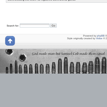
Search for:
Powered by
phpBB
©
Style originally created by
Volize
© 2