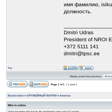
имя фамилию, isiku
должность.
________________
Dmitri Udras
President of NROI E
+372 5111 141
dmitri@tpsc.ee
Top
Display posts from previous:
Page
1
of
1
[ 1 post ]
Board index
»
ОРУЖЕЙНЫЙ ФОРУМ
»
Анонсы
Who is online
Users browsing this forum: No registered users and 22 guests