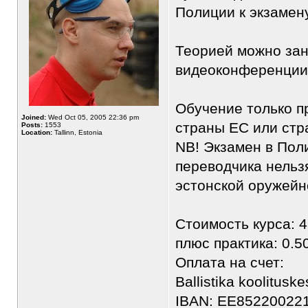
Полиции к экзамен
Теорией можно зан
видеоконференции
Обучение только п
Joined:
Wed Oct 05, 2005 22:36 pm
страны ЕС или стр
Posts:
1553
Location:
Tallinn, Estonia
NB! Экзамен в Пол
переводчика нельзя
эстонской оружейн
Стоимость курса: 4
плюс практика: 0.5
Оплата на счет:
Ballistika koolitus
IBAN: EE85220022