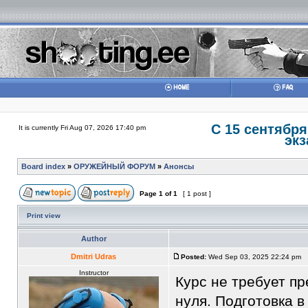
С 15 сентября
It is currently Fri Aug 07, 2026 17:40 pm
экз
Board index
»
ОРУЖЕЙНЫЙ ФОРУМ
»
Анонсы
Page
1
of
1
[ 1 post ]
Print view
Author
Dmitri Udras
Posted:
Wed Sep 03, 2025 22:24 pm
Instructor
Курс не требует п
нуля. Подготовка 