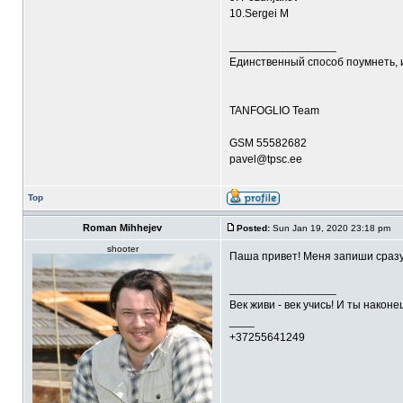
10.Sergei M
_________________
Единственный способ поумнеть, 
TANFOGLIO Team
GSM 55582682
pavel@tpsc.ee
Top
Roman Mihhejev
Posted:
Sun Jan 19, 2020 23:18 pm
shooter
Паша привет! Меня запиши сразу
_________________
Век живи - век учись! И ты након
____
+37255641249