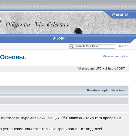
0 Основы.
View active topics
All times are UTC + 2 hours [
DST
]
Previous topic
|
Next topic
 пистолета. Курс для начинающих IPSCшников и тех у кого пробелы в
их устранение, самостоятельные тренировки... и так далее!