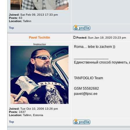
Joined:
Sat Feb 09, 2013 17:33 pm
Posts:
63
Location:
Tallinn
Top
Pavel Tochilin
Posted:
Sun Jan 19, 2020 23:23 pm
Instructor
Roma.... tebe to zachem ))
_________________
Единственный способ поумнеть, 
TANFOGLIO Team
GSM 55582682
pavel@tpsc.ee
Joined:
Tue Oct 10, 2006 13:26 pm
Posts:
1637
Location:
Tallinn, Estonia
Top