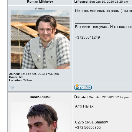
Roman Mihhejev
Posted:
Sun Jan 19, 2020 23:25 pm
shooter
Не сыпь мне соль на раны :) ты же
_________________
Век живи - век учись! И ты након
____
+37255641249
Joined:
Sat Feb 09, 2013 17:33 pm
Posts:
63
Location:
Tallinn
Top
Danila Ruusu
Posted:
Wed Jan 22, 2020 22:49 pm
Antti Haljak
_________________
CZ75 SP01 Shadow
+372 56656805