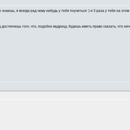
 знаешь, я всегда рад чему нибудь у тебя поучиться :) я 3 раза у тебя на этом 
ец достигнешь того, что, подобно мудрецу, будешь иметь право сказать, что ни