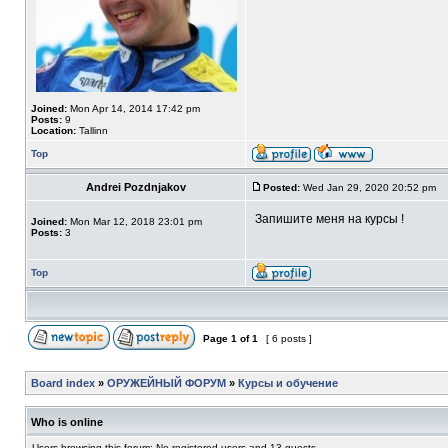
Joined:
Mon Apr 14, 2014 17:42 pm
Posts:
9
Location:
Tallinn
Top
Andrei Pozdnjakov
Posted:
Wed Jan 29, 2020 20:52 pm
Запишите меня на курсы !
Joined:
Mon Mar 12, 2018 23:01 pm
Posts:
3
Top
Page
1
of
1
[ 6 posts ]
Board index
»
ОРУЖЕЙНЫЙ ФОРУМ
»
Курсы и обучение
Who is online
Users browsing this forum: No registered users and 13 guests