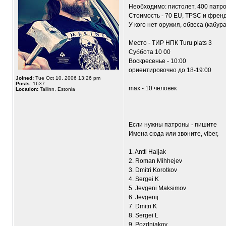
Необходимо: пистолет, 400 патрон
Стоимость - 70 EU, TPSC и френд
У кого нет оружия, обвеса (кабура
Место - ТИР НПК Turu plats 3
Суббота 10 00
Воскресенье - 10:00
ориентировочно до 18-19:00
Joined:
Tue Oct 10, 2006 13:26 pm
Posts:
1637
max - 10 человек
Location:
Tallinn, Estonia
Если нужны патроны - пишите
Имена сюда или звоните, viber,
1. Antti Haljak
2. Roman Mihhejev
3. Dmitri Korotkov
4. Sergei K
5. Jevgeni Maksimov
6. Jevgenij
7. Dmitri K
8. Sergei L
9. Pozdnjakov