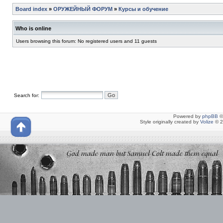
Board index
»
ОРУЖЕЙНЫЙ ФОРУМ
»
Курсы и обучение
Who is online
Users browsing this forum: No registered users and 11 guests
Search for:
Powered by
phpBB
©
Style originally created by
Volize
© 2