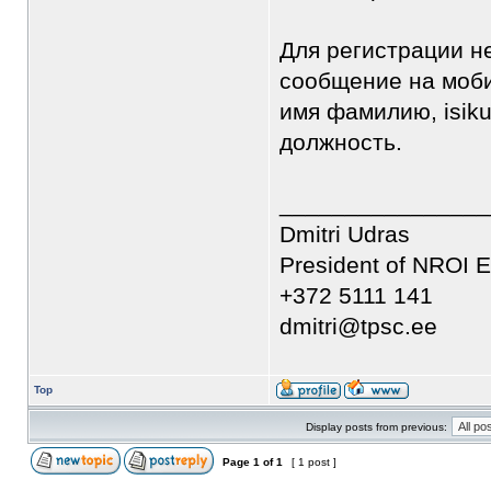
Для регистрации н
сообщение на моби
имя фамилию, isiku
должность.
________________
Dmitri Udras
President of NROI E
+372 5111 141
dmitri@tpsc.ee
Top
Display posts from previous:
Page
1
of
1
[ 1 post ]